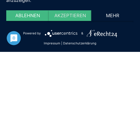
anzuzeigen.
Vorname
Nachname
Telefon
ABLEHNEN
AKZEPTIEREN
MEHR
Powered by
&
E-Mail
*
Impressum
|
Datenschutzerklärung
Ihre Nachricht